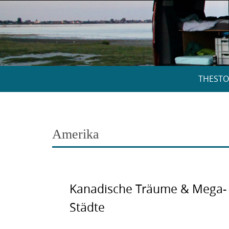
Skip
to
content
Skip
THESTO
to
content
Amerika
Kanadische Träume & Mega-
Städte