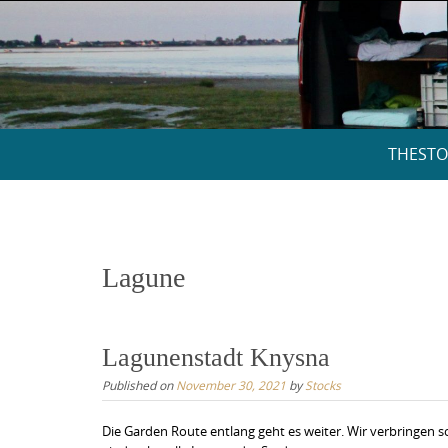
Skip
to
content
Skip
THESTO
to
content
Lagune
Lagunenstadt Knysna
Published on
November 30, 2021
by
Stocks
Die Garden Route entlang geht es weiter. Wir verbringen 