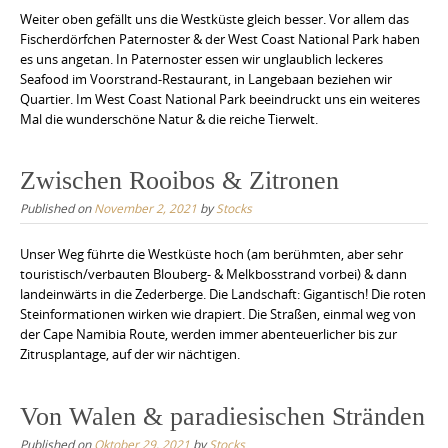
Weiter oben gefällt uns die Westküste gleich besser. Vor allem das
Fischerdörfchen Paternoster & der West Coast National Park haben
es uns angetan. In Paternoster essen wir unglaublich leckeres
Seafood im Voorstrand-Restaurant, in Langebaan beziehen wir
Quartier. Im West Coast National Park beeindruckt uns ein weiteres
Mal die wunderschöne Natur & die reiche Tierwelt.
Zwischen Rooibos & Zitronen
Published on
November 2, 2021
by
Stocks
Unser Weg führte die Westküste hoch (am berühmten, aber sehr
touristisch/verbauten Blouberg- & Melkbosstrand vorbei) & dann
landeinwärts in die Zederberge. Die Landschaft: Gigantisch! Die roten
Steinformationen wirken wie drapiert. Die Straßen, einmal weg von
der Cape Namibia Route, werden immer abenteuerlicher bis zur
Zitrusplantage, auf der wir nächtigen.
Von Walen & paradiesischen Stränden
Published on
Oktober 29, 2021
by
Stocks