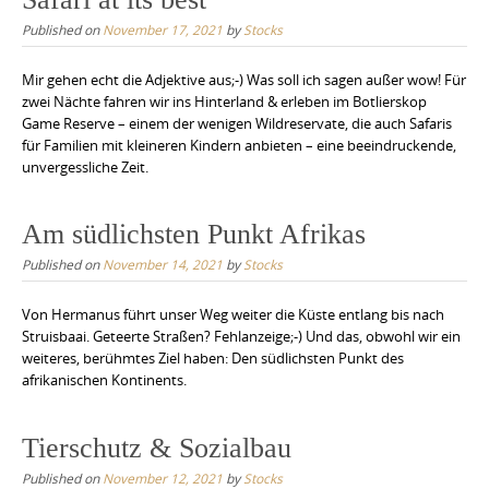
Published on
November 17, 2021
by
Stocks
Mir gehen echt die Adjektive aus;-) Was soll ich sagen außer wow! Für
zwei Nächte fahren wir ins Hinterland & erleben im Botlierskop
Game Reserve – einem der wenigen Wildreservate, die auch Safaris
für Familien mit kleineren Kindern anbieten – eine beeindruckende,
unvergessliche Zeit.
Am südlichsten Punkt Afrikas
Published on
November 14, 2021
by
Stocks
Von Hermanus führt unser Weg weiter die Küste entlang bis nach
Struisbaai. Geteerte Straßen? Fehlanzeige;-) Und das, obwohl wir ein
weiteres, berühmtes Ziel haben: Den südlichsten Punkt des
afrikanischen Kontinents.
Tierschutz & Sozialbau
Published on
November 12, 2021
by
Stocks