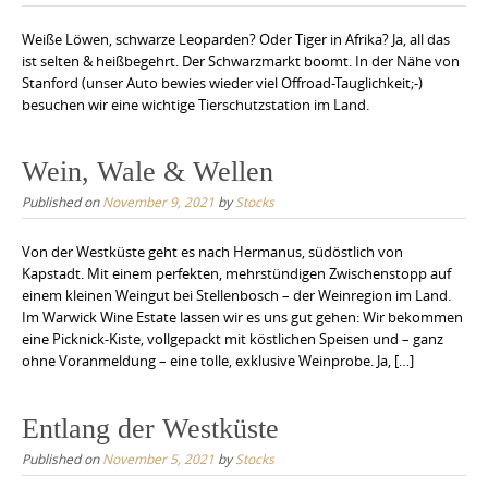
Weiße Löwen, schwarze Leoparden? Oder Tiger in Afrika? Ja, all das
ist selten & heißbegehrt. Der Schwarzmarkt boomt. In der Nähe von
Stanford (unser Auto bewies wieder viel Offroad-Tauglichkeit;-)
besuchen wir eine wichtige Tierschutzstation im Land.
Wein, Wale & Wellen
Published on
November 9, 2021
by
Stocks
Von der Westküste geht es nach Hermanus, südöstlich von
Kapstadt. Mit einem perfekten, mehrstündigen Zwischenstopp auf
einem kleinen Weingut bei Stellenbosch – der Weinregion im Land.
Im Warwick Wine Estate lassen wir es uns gut gehen: Wir bekommen
eine Picknick-Kiste, vollgepackt mit köstlichen Speisen und – ganz
ohne Voranmeldung – eine tolle, exklusive Weinprobe. Ja, […]
Entlang der Westküste
Published on
November 5, 2021
by
Stocks