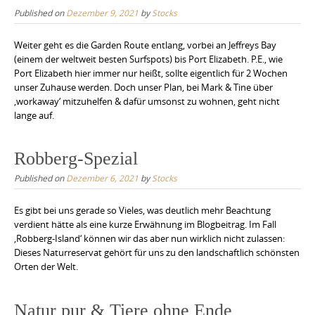
Published on
Dezember 9, 2021
by
Stocks
Weiter geht es die Garden Route entlang, vorbei an Jeffreys Bay
(einem der weltweit besten Surfspots) bis Port Elizabeth. P.E., wie
Port Elizabeth hier immer nur heißt, sollte eigentlich für 2 Wochen
unser Zuhause werden. Doch unser Plan, bei Mark & Tine über
‚workaway‘ mitzuhelfen & dafür umsonst zu wohnen, geht nicht
lange auf.
Robberg-Spezial
Published on
Dezember 6, 2021
by
Stocks
Es gibt bei uns gerade so Vieles, was deutlich mehr Beachtung
verdient hätte als eine kurze Erwähnung im Blogbeitrag. Im Fall
‚Robberg-Island‘ können wir das aber nun wirklich nicht zulassen:
Dieses Naturreservat gehört für uns zu den landschaftlich schönsten
Orten der Welt.
Natur pur & Tiere ohne Ende