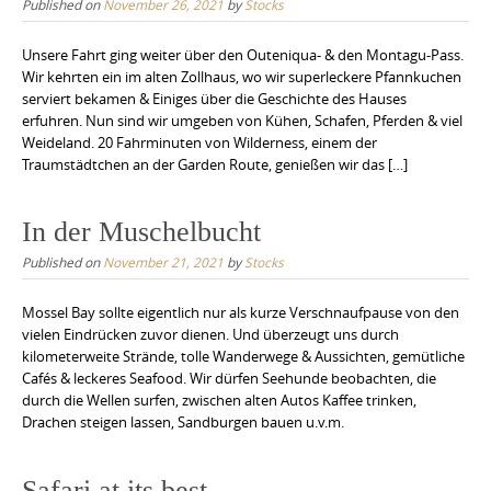
Published on
November 26, 2021
by
Stocks
Unsere Fahrt ging weiter über den Outeniqua- & den Montagu-Pass.
Wir kehrten ein im alten Zollhaus, wo wir superleckere Pfannkuchen
serviert bekamen & Einiges über die Geschichte des Hauses
erfuhren. Nun sind wir umgeben von Kühen, Schafen, Pferden & viel
Weideland. 20 Fahrminuten von Wilderness, einem der
Traumstädtchen an der Garden Route, genießen wir das […]
In der Muschelbucht
Published on
November 21, 2021
by
Stocks
Mossel Bay sollte eigentlich nur als kurze Verschnaufpause von den
vielen Eindrücken zuvor dienen. Und überzeugt uns durch
kilometerweite Strände, tolle Wanderwege & Aussichten, gemütliche
Cafés & leckeres Seafood. Wir dürfen Seehunde beobachten, die
durch die Wellen surfen, zwischen alten Autos Kaffee trinken,
Drachen steigen lassen, Sandburgen bauen u.v.m.
Safari at its best