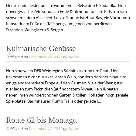
Heute endet leider unsere wundervolle Reise durch Südafrika. Eine
unvergessliche Zeit ist nun zu Ende & nicht nur unsere Kids tun sich
schwer mit dem Abschied. Letzte Station ist Hout Bay, ein Vorort von
Kapstadt am Fuße des Tafelbergs, umgeben von herrlichen
Stränden, Weingütern & Bergen.
Kulinarische Genüsse
Published on
Dezember 20, 2021
by
Stocks
Nun sind wir in DER Weinregion Südafrikas rund um Paarl. Und
bekommen nicht nur exzellenten Wein, sondern darüber hinaus so
einige andere leckere Dinge auf den Gaumen. Viele der Weingüter
hier laden zum Picknicken (auf höchstem Niveau!) ein & bieten
neben ihren wunderschönen Gärten & tollen Hofläden noch geniale
Spielplätze, Baumhäuser, Pump Trails oder gerade […]
Route 62 bis Montagu
Published on
Dezember 17, 2021
by
Stocks