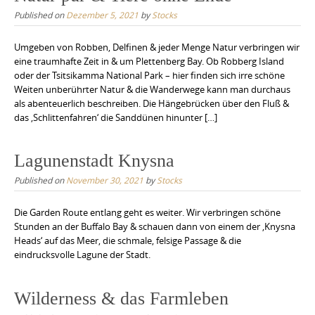
Published on
Dezember 5, 2021
by
Stocks
Umgeben von Robben, Delfinen & jeder Menge Natur verbringen wir
eine traumhafte Zeit in & um Plettenberg Bay. Ob Robberg Island
oder der Tsitsikamma National Park – hier finden sich irre schöne
Weiten unberührter Natur & die Wanderwege kann man durchaus
als abenteuerlich beschreiben. Die Hängebrücken über den Fluß &
das ‚Schlittenfahren‘ die Sanddünen hinunter […]
Lagunenstadt Knysna
Published on
November 30, 2021
by
Stocks
Die Garden Route entlang geht es weiter. Wir verbringen schöne
Stunden an der Buffalo Bay & schauen dann von einem der ‚Knysna
Heads‘ auf das Meer, die schmale, felsige Passage & die
eindrucksvolle Lagune der Stadt.
Wilderness & das Farmleben