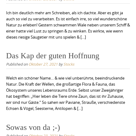
Ich bin deutlich mehr am Schreiben, als ich dachte. Aber es gibt ja
auch so viel zu verarbeiten. Es ist einfach irre, so viel wunderschöne
Natur zu erleben! Gestern schwammen Wale neben unserem Schiff &
einer hatte viel Lust zu springen & zu winken. Es wirkte, wie wenn
dieses riesige Säugetier mit uns spielen & […]
Das Kap der guten Hoffnung
Published on
Oktober 27, 2021
by
Stocks
Welch ein schöner Name… & wie viel unberührte, beeindruckende
Natur. Die Kraft der Wellen, die großartige Flora & Fauna, das
Ökosystem unseres Lebensraums Erde. Selbst unser Zweijähriger
hat begriffen: „Hier leben die Tiere ohne Zaun, das ist ihr Zuhause,
wir sind nur Gäste.“ So sahen wir Paviane, Strauße, verschiedenste
Echsen & Vögel, Seesterne, Antilopen & […]
Sowas von da ;-)
Published on
Oktober 23, 2021
by
Stocks