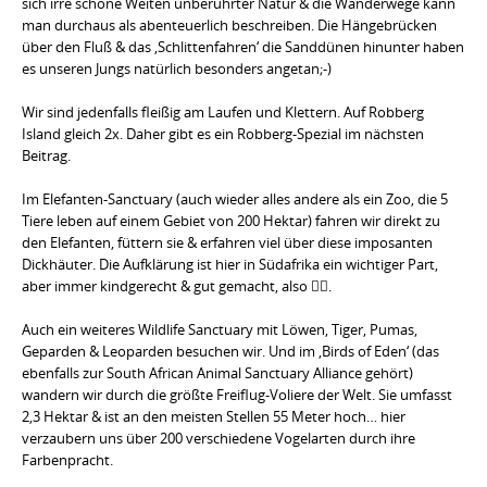
sich irre schöne Weiten unberührter Natur & die Wanderwege kann
man durchaus als abenteuerlich beschreiben. Die Hängebrücken
über den Fluß & das ‚Schlittenfahren‘ die Sanddünen hinunter haben
es unseren Jungs natürlich besonders angetan;-)
Wir sind jedenfalls fleißig am Laufen und Klettern. Auf Robberg
Island gleich 2x. Daher gibt es ein Robberg-Spezial im nächsten
Beitrag.
Im Elefanten-Sanctuary (auch wieder alles andere als ein Zoo, die 5
Tiere leben auf einem Gebiet von 200 Hektar) fahren wir direkt zu
den Elefanten, füttern sie & erfahren viel über diese imposanten
Dickhäuter. Die Aufklärung ist hier in Südafrika ein wichtiger Part,
aber immer kindgerecht & gut gemacht, also 👍🏻.
Auch ein weiteres Wildlife Sanctuary mit Löwen, Tiger, Pumas,
Geparden & Leoparden besuchen wir. Und im ‚Birds of Eden‘ (das
ebenfalls zur South African Animal Sanctuary Alliance gehört)
wandern wir durch die größte Freiflug-Voliere der Welt. Sie umfasst
2,3 Hektar & ist an den meisten Stellen 55 Meter hoch… hier
verzaubern uns über 200 verschiedene Vogelarten durch ihre
Farbenpracht.