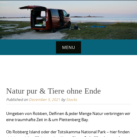
Skip
to
content
MENU
Skip
to
content
Natur pur & Tiere ohne Ende
Published on
Dezember 5, 2021
by
Stocks
Umgeben von Robben, Delfinen & jeder Menge Natur verbringen wir
eine traumhafte Zeit in & um Plettenberg Bay.
Ob Robberg Island oder der Tsitsikamma National Park – hier finden