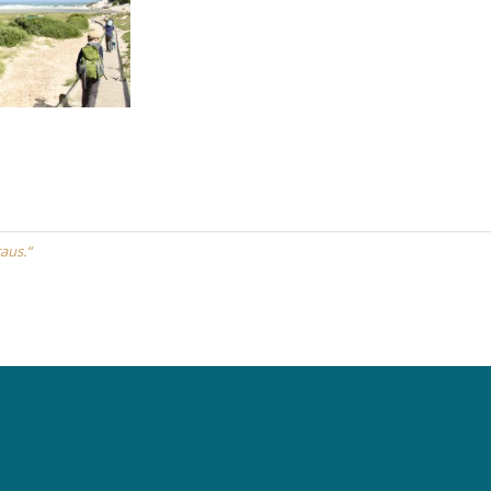
aus.“