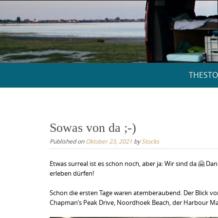
Skip
to
content
Skip
THESTO
to
content
Sowas von da ;-)
Published on
Oktober 23, 2021
by
Stocks
Etwas surreal ist es schon noch, aber ja: Wir sind da 🤗 D
erleben dürfen!
Schon die ersten Tage waren atemberaubend. Der Blick von
Chapman’s Peak Drive, Noordhoek Beach, der Harbour Market