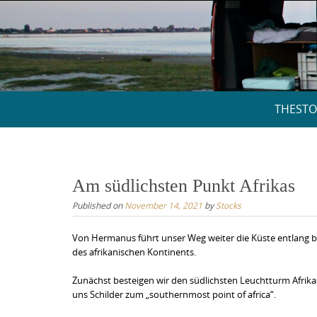
Skip
to
content
Skip
THESTO
to
content
Am südlichsten Punkt Afrikas
Published on
November 14, 2021
by
Stocks
Von Hermanus führt unser Weg weiter die Küste entlang bis
des afrikanischen Kontinents.
Zunächst besteigen wir den südlichsten Leuchtturm Afrikas
uns Schilder zum „southernmost point of africa“.