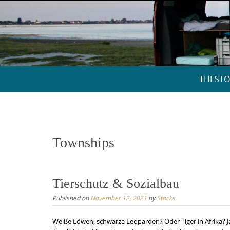
Skip
to
content
Skip
THESTO
to
content
Townships
Tierschutz & Sozialbau
Published on
November 12, 2021
by
Stocks
Weiße Löwen, schwarze Leoparden? Oder Tiger in Afrika? Ja